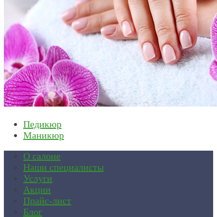
Педикюр
Маникюр
О салоне
Наши специалисты
Услуги
Акции
Прайс-лист
Блог