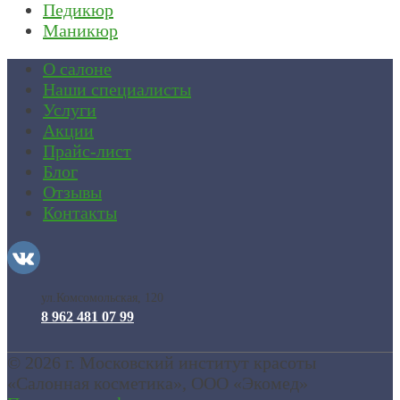
Педикюр
Маникюр
О салоне
Наши специалисты
Услуги
Акции
Прайс-лист
Блог
Отзывы
Контакты
ул.Комсомольская, 120
8 962 481 07 99
© 2026 г. Московский институт красоты
«Салонная косметика»
, ООО «Экомед»