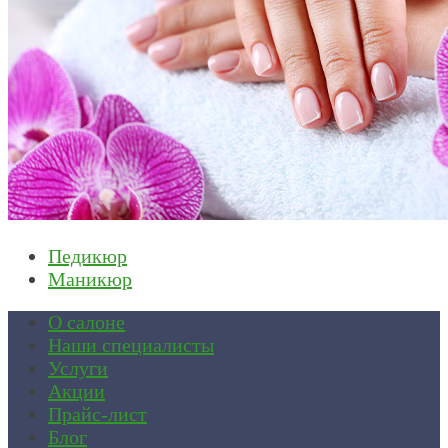
Педикюр
Маникюр
О салоне
Наши специалисты
Услуги
Акции
Прайс-лист
Блог