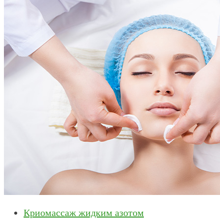
Криомассаж жидким азотом